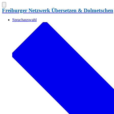
Zum
Inhalt
Suche
Freiburger Netzwerk Übersetzen & Dolmetschen
ein-/ausblenden
springen
Sprachauswahl