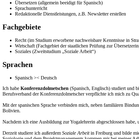
Übersetzen (allgemein beeidigt für Spanisch)
Sprachunterricht
Redaktionelle Dienstleistungen, z.B. Newsletter erstellen
Fachgebiete
Recht (im Studium erworbene nachweisbare Kenntnisse in Strafr
Wirtschaft (Fachgebiet der staatlichen Prüfung zur Übersetzerin
Soziales (Zweitstudium „Soziale Arbeit“)
Sprachen
Spanisch >< Deutsch
Ich habe
Konferenzdolmetschen
(Spanisch, Englisch) studiert und b
Berufsverband der Konferenzdolmetscher verpflichte ich mich zu Qua
Mit der spanischen Sprache verbinden mich, neben familiären Bindun
Bolivien.
Nachdem ich eine Ausbildung zur Yogalehrerin abgeschlossen habe, un
Derzeit studiere ich außerdem
Soziale Arbeit
in Freiburg und bilde mi
Soziologie und dem Projektmanagements kommen mir bei meiner Arbe