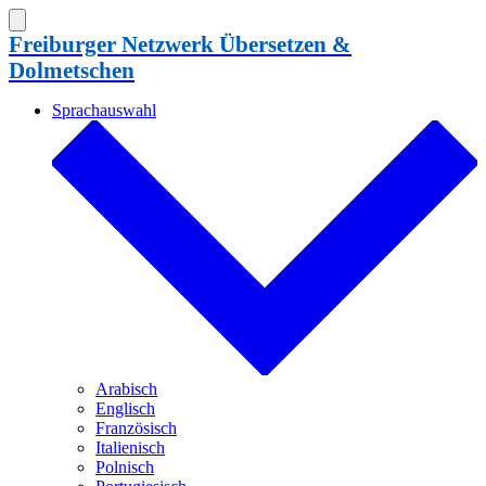
Zum
Inhalt
Suche
Freiburger Netzwerk Übersetzen &
ein-/ausblenden
springen
Dolmetschen
Sprachauswahl
Arabisch
Englisch
Französisch
Italienisch
Polnisch