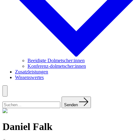
Beeidigte Dolmetscher:innen
Konferenz-dolmetscher:innen
Zusatzleistungen
Wissenswertes
Menü
Suchen
nach:
Senden
Daniel Falk